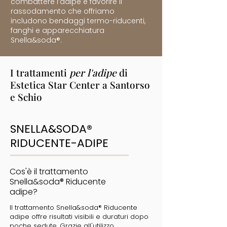
combattere l’adipe e favorire il
rassodamento che offriamo
includono bendaggi termo-riducenti,
fanghi e apparecchiatura
Snella&soda®.
I trattamenti
per l'adipe
di
Estetica Star Center a Santorso
e Schio
SNELLA&SODA®
RIDUCENTE-ADIPE
Cos'è il trattamento
Snella&soda® Riducente
adipe?
Il trattamento Snella&soda® Riducente
adipe offre risultati visibili e duraturi dopo
poche sedute. Grazie all'utilizzo