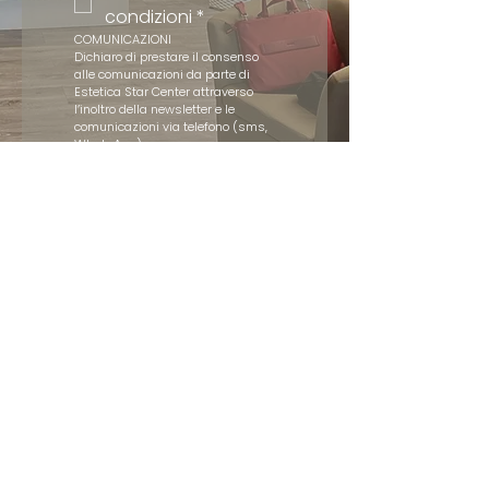
condizioni
*
COMUNICAZIONI
Dichiaro di prestare il consenso 
alle comunicazioni da parte di 
Estetica Star Center attraverso 
l’inoltro della newsletter e le 
comunicazioni via telefono (sms, 
WhatsApp).
Acconsento
Invia
Cosa dicono di noi
average rating is 5 out of 5
Regalo apprezzato
Il trattamento regalatomi per il compleanno è
stata una vera e propria coccola che mi sono