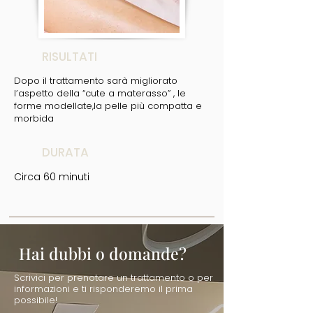
RISULTATI
Dopo il trattamento sarà migliorato
l’aspetto della “cute a materasso” , le
forme modellate,la pelle più compatta e
morbida
DURATA
Circa 60 minuti
Hai dubbi o domande?
Scrivici per prenotare un trattamento o per
informazioni e ti risponderemo il prima
possibile!