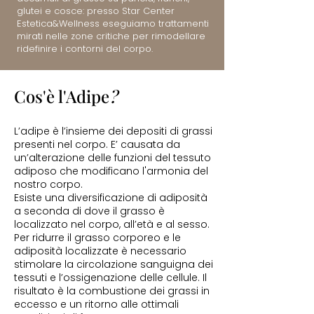
glutei e cosce: presso Star Center
Estetica&Wellness eseguiamo trattamenti
mirati nelle zone critiche per rimodellare
ridefinire i contorni del corpo.
Cos'è l'Adipe
?
L’adipe è l’insieme dei depositi di grassi
presenti nel corpo. E’ causata da
un’alterazione delle funzioni del tessuto
adiposo che modificano l'armonia del
nostro corpo.
Esiste una diversificazione di adiposità
a seconda di dove il grasso è
localizzato nel corpo, all’età e al sesso.
Per ridurre il grasso corporeo e le
adiposità localizzate è necessario
stimolare la circolazione sanguigna dei
tessuti e l’ossigenazione delle cellule. Il
risultato è la combustione dei grassi in
eccesso e un ritorno alle ottimali